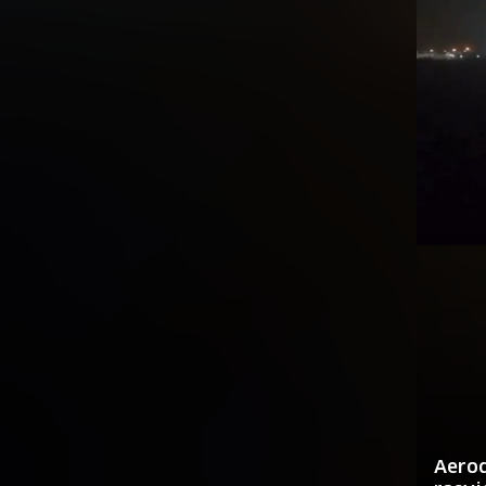
Aerod