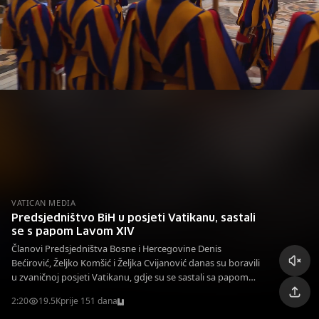
VATICAN MEDIA
Predsjedništvo BiH u posjeti Vatikanu, sastali
se s papom Lavom XIV
Članovi Predsjedništva Bosne i Hercegovine Denis
Bećirović, Željko Komšić i Željka Cvijanović danas su boravili
u zvaničnoj posjeti Vatikanu, gdje su se sastali sa papom
Lavom XIV.
2:20
19.5K
prije 151 dana