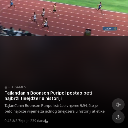
@SEA GAMES
Tajlanđanin Boonson Puripol postao peti
najbrži tinejdžer u historiji
Tajlanđanin Boonson Puripol istrčao vrijeme 9.94, što je
peto najbrže vrijeme za jednog tinejdžera u historiji atletike
0:43
3.7K
prije 239 dana