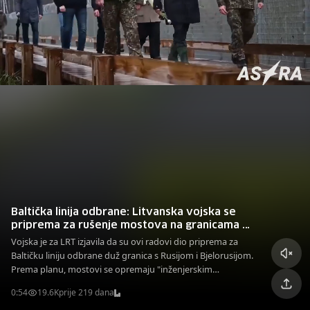
Baltička linija odbrane: Litvanska vojska se
priprema za rušenje mostova na granicama s
Bjelorusijom i Rusijom
Vojska je za LRT izjavila da su ovi radovi dio priprema za
Baltičku liniju odbrane duž granica s Rusijom i Bjelorusijom.
Prema planu, mostovi se opremaju "inženjerskim
strukturama za postavljanje eksplozivnih materijala"
0:54
19.6K
prije 219 dana