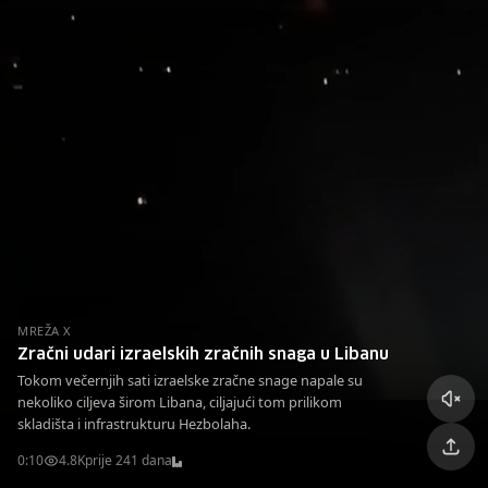
MREŽA X
Zračni udari izraelskih zračnih snaga u Libanu
Tokom večernjih sati izraelske zračne snage napale su
nekoliko ciljeva širom Libana, ciljajući tom prilikom
skladišta i infrastrukturu Hezbolaha.
0:10
4.8K
prije 241 dana