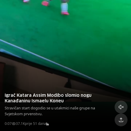
Igrač Katara Assim Modibo slomio nogu
Kanađaninu Ismaelu Koneu
Stravičan start dogodio se u utakmici naše grupe na
Svjetskom prvenstvu.
0:07
37.1K
prije 51 dana