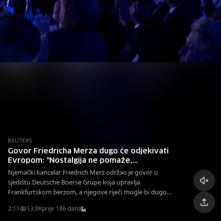
REUTERS
Govor Friedricha Merza dugo će odjekivati
Evropom: "Nostalgija ne pomaže,
transatlantski odnosi su se promijenili"
Njemački kancelar Friedrich Merz održao je govor u
sjedištu Deutsche Boerse Grupe koja upravlja
Frankfurtskom berzom, a njegove riječi mogle bi dugo
odjekivati Evropom.
2:11
13.9K
prije 186 dana