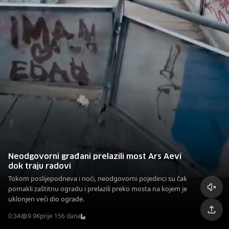
Neodgovorni građani prelazili most Ars Aevi
dok traju radovi
Tokom poslijepodneva i noći, neodgovorni pojedinci su čak
pomakli zaštitnu ogradu i prelazili preko mosta na kojem je
uklonjen veći dio ograde.
0:34
9.9K
prije 156 dana