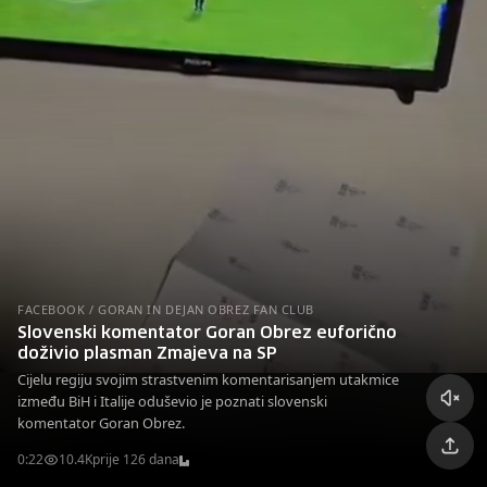
FACEBOOK / GORAN IN DEJAN OBREZ FAN CLUB
Slovenski komentator Goran Obrez euforično
doživio plasman Zmajeva na SP
Cijelu regiju svojim strastvenim komentarisanjem utakmice
između BiH i Italije oduševio je poznati slovenski
komentator Goran Obrez.
0:22
10.4K
prije 126 dana