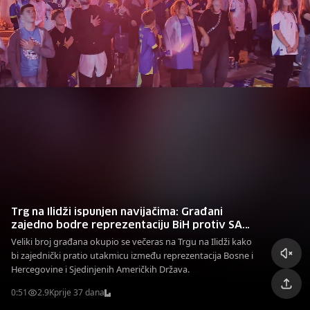
Trg na Ilidži ispunjen navijačima: Građani
zajedno bodre reprezentaciju BiH protiv SAD-
a
Veliki broj građana okupio se večeras na Trgu na Ilidži kako
bi zajednički pratio utakmicu između reprezentacija Bosne i
Hercegovine i Sjedinjenih Američkih Država.
0:51
2.9K
prije 37 dana