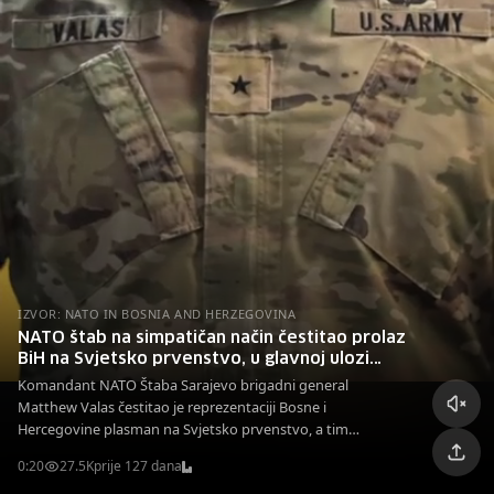
IZVOR: NATO IN BOSNIA AND HERZEGOVINA
NATO štab na simpatičan način čestitao prolaz
BiH na Svjetsko prvenstvo, u glavnoj ulozi
komandant Matthew Valas
Komandant NATO Štaba Sarajevo brigadni general
Matthew Valas čestitao je reprezentaciji Bosne i
Hercegovine plasman na Svjetsko prvenstvo, a tim
povodom objavljen je i simpatičan video.
0:20
27.5K
prije 127 dana