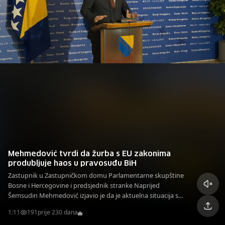
bi nam trebalo mnogo preciznije definisati
Mehmedović tvrdi da žurba s EU zakonima
produbljuje haos u pravosuđu BiH
Zastupnik u Zastupničkom domu Parlamentarne skupštine
Bosne i Hercegovine i predsjednik stranke Naprijed
Šemsudin Mehmedović izjavio je da je aktuelna situacija sa
zakonima iz oblasti pravosuđa rezultat ozbiljne političke
1:11
191
prije 230 dana
konfuzije.