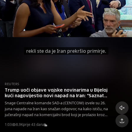
rekli ste da je Iran prekršio primirje.
REUTERS
Trump uoči objave vojske novinarima u Bijeloj
kući nagovijestio novi napad na Iran: "Saznat
ćete"
Snage Centralne komande SAD-a (CENTCOM) izvele su 26.
juna napade na Iran kao snažan odgovor, na kako ističu, na
jučerašnji napad na komercijalni brod koji je prolazio kroz
Hormuški moreuz.
1:03
8.9K
prije 43 dana