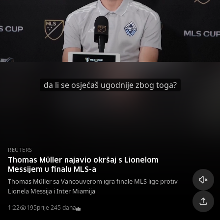
da li se osjećaš ugodnije zbog toga?
REUTERS
Thomas Müller najavio okršaj s Lionelom
Messijem u finalu MLS-a
Thomas Müller sa Vancouverom igra finale MLS lige protiv
Lionela Messija i Inter Miamija
1:22
195
prije 245 dana