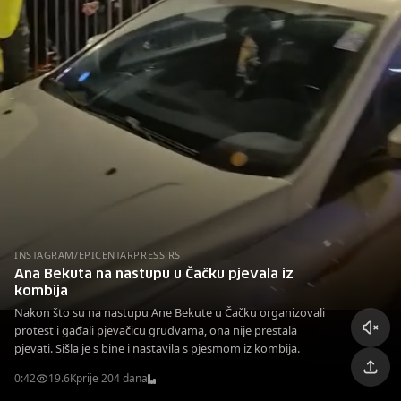
INSTAGRAM/EPICENTARPRESS.RS
Ana Bekuta na nastupu u Čačku pjevala iz
kombija
Nakon što su na nastupu Ane Bekute u Čačku organizovali
protest i gađali pjevačicu grudvama, ona nije prestala
pjevati. Sišla je s bine i nastavila s pjesmom iz kombija.
0:42
19.6K
prije 204 dana