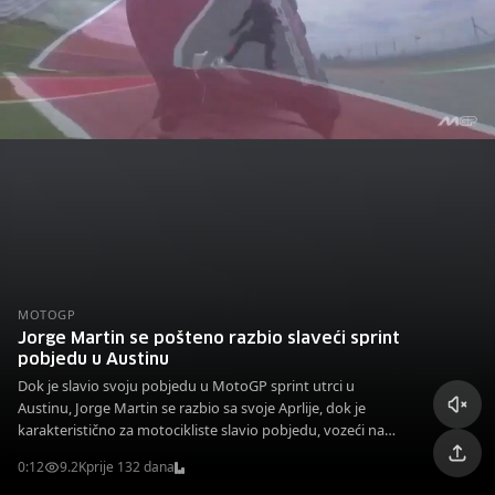
MOTOGP
Jorge Martin se pošteno razbio slaveći sprint
pobjedu u Austinu
Dok je slavio svoju pobjedu u MotoGP sprint utrci u
Austinu, Jorge Martin se razbio sa svoje Aprlije, dok je
karakteristično za motocikliste slavio pobjedu, vozeći na
zadnjem točku.
0:12
9.2K
prije 132 dana