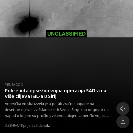
PENTAGON
Pokrenuta opsežna vojna operacija SAD-a na
više ciljeva ISIL-a u Siriji
Američka vojska izvela je u petak zračne napade na
desetine ciljeva tzv. Islamske države u Siriji, kao odgovor na
napad u kojem su prošlog vikenda ubijeni američki vojnici,
potvrdila su dva američka zvaničnika.
0:38
4.1K
prije 229 dana