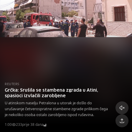
REUTERS
Grčka: Srušila se stambena zgrada u Atini,
spasioci izvlačili zarobljene
U atinskom naselju Petralona u utorak je došlo do
urušavanje četverospratne stambene zgrade prilikom čega
je nekoliko osoba ostalo zarobljeno ispod ruševina.
1:00
233
prije 38 dana