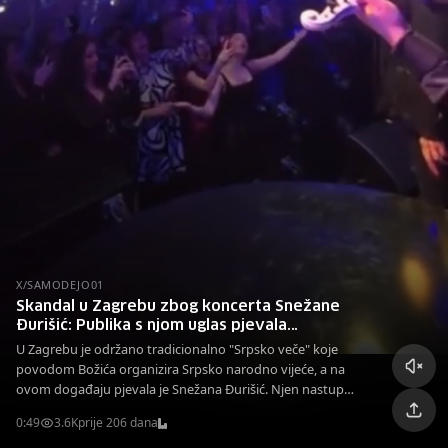
X/SAMODEJO01
Skandal u Zagrebu zbog koncerta Snežane
Đurišić: Publika s njom uglas pjevala
"Vidovdan"
U Zagrebu je održano tradicionalno "Srpsko veče" koje
povodom Božića organizira Srpsko narodno vijeće, a na
ovom događaju pjevala je Snežana Đurišić. Njen nastup
izazvao je skandal zbog pjesama poput "Vidovdana".
0:49
3.6K
prije 206 dana