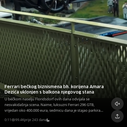
Ferrari bečkog biznismena bh. korijena Amara
Dezića uklonjen s balkona njegovog stana
U bečkom naselju Floridsdorf ovih dana odvijala se
nesvakidašnja scena. Naime, luksuzni Ferrari 296 GTB,
vrijedan oko 400.000 eura, sedmicu dana je stajao parkiran
na privatnoj terasi jednog stambenog kompleksa. Vozilo je
0:11
99.4K
prije 243 dana
u međuvremenu uklonjeno.