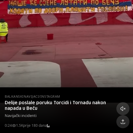
BALKANSKINAVIJACI/INSTAGRAM
Delije poslale poruku Torcidi i Tornadu nakon
napada u Beču
Navijački incidenti
0:24
1.5K
prije 180 dana