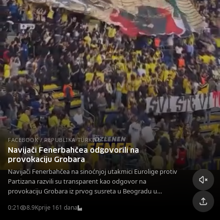
FACEBOOK / REPUBLIKA TÜRKIYE
Navijači Fenerbahčea odgovorili na
provokaciju Grobara
Navijači Fenerbahčea na sinoćnjoj utakmici Eurolige protiv
Partizana razvili su transparent kao odgovor na
provokaciju Grobara iz prvog susreta u Beogradu u
novembru prošle godine.
0:21
8.9K
prije 161 dana