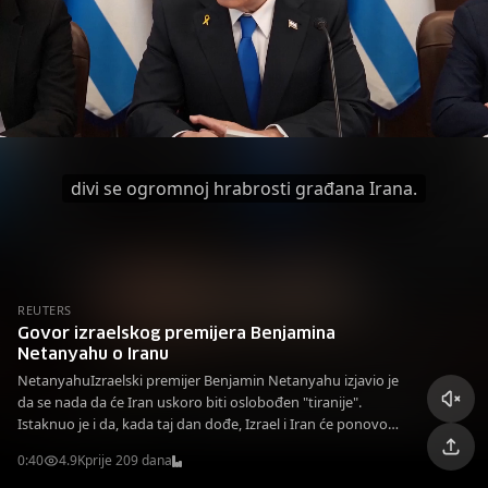
divi se ogromnoj hrabrosti građana Irana.
REUTERS
Govor izraelskog premijera Benjamina
Netanyahu o Iranu
NetanyahuIzraelski premijer Benjamin Netanyahu izjavio je
da se nada da će Iran uskoro biti oslobođen "tiranije".
Istaknuo je i da, kada taj dan dođe, Izrael i Iran će ponovo
biti lojalni partneri.
0:40
4.9K
prije 209 dana