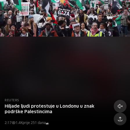
REUTERS
Hiljade ljudi protestuje u Londonu u znak
podrške Palestincima
2:17
1.4K
prije 251 dana