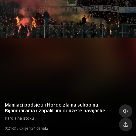
Manijaci podsjetili Horde zla na sukob na
Bijambarama i zapalili im oduzete navijačke
rekvizite
Parola na istoku
0:21
8K
prije 124 dana