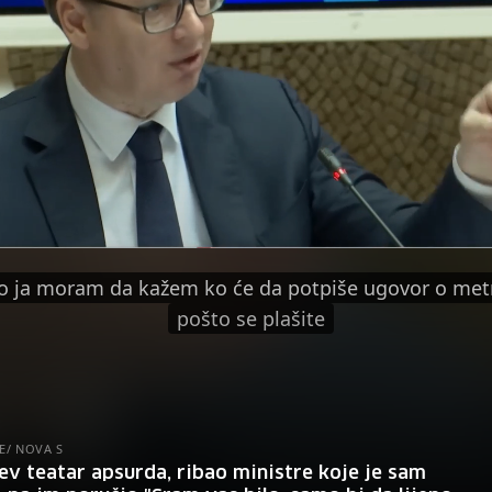
o ja moram da kažem ko će da potpiše ugovor o met
pošto se plašite
E/ NOVA S
ev teatar apsurda, ribao ministre koje je sam