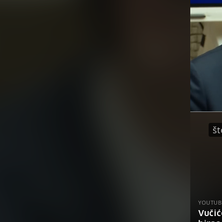
št
YOUTUB
Vučić