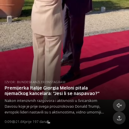
IZVOR: BUNDESKANZLER/INSTAGRAM
Premijerka Italije Giorgia Meloni pitala
njemačkog kancelara: "Jesi li se naspavao?"
Nakon intenzivnih razgovora i aktivnosti u švicarskom
Davosu koje je prije svega prouzrokovao Donald Trump,
evropski lideri nastavili su s aktivnostima, vidno umorniji
nego ranije
0:09
21.6K
prije 197 dana