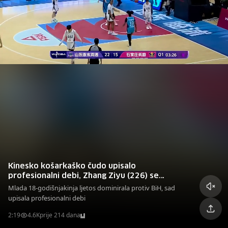
Kinesko košarkaško čudo upisalo
profesionalni debi, Zhang Ziyu (226) se
"igrala" s protivnicama
Mlada 18-godišnjakinja ljetos dominirala protiv BiH, sad
upisala profesionalni debi
2:19
4.6K
prije 214 dana