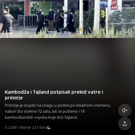
Kambodža i Tajland potpisali prekid vatre i
primirje
Primirje je stupilo na snagu u podne po lokalnom vremenu,
nakon što istekne 72 sata, bit će pušteno i 18
kambodžanskih vojnika koje drži Tajland.
0:22
1.6K
prije 223 dana