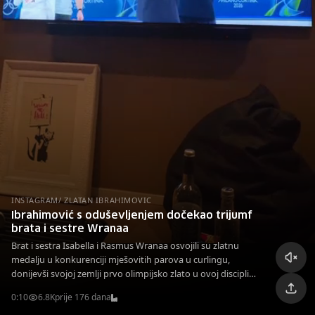
INSTAGRAM/ ZLATAN IBRAHIMOVIC
Ibrahimović s oduševljenjem dočekao trijumf
brata i sestre Wranaa
Brat i sestra Isabella i Rasmus Wranaa osvojili su zlatnu
medalju u konkurenciji mješovitih parova u curlingu,
donijevši svojoj zemlji prvo olimpijsko zlato u ovoj disciplini,
a uspjehu se radovao i Zlatan Ibrahimović.
0:10
6.8K
prije 176 dana