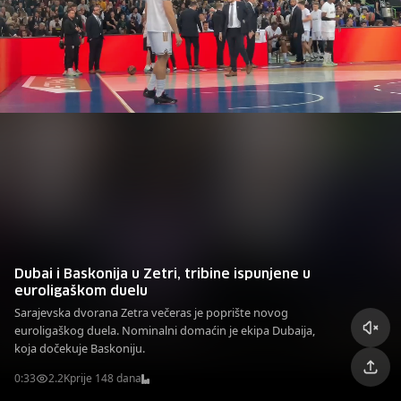
Dubai i Baskonija u Zetri, tribine ispunjene u
euroligaškom duelu
Sarajevska dvorana Zetra večeras je poprište novog
euroligaškog duela. Nominalni domaćin je ekipa Dubaija,
koja dočekuje Baskoniju.
0:33
2.2K
prije 148 dana