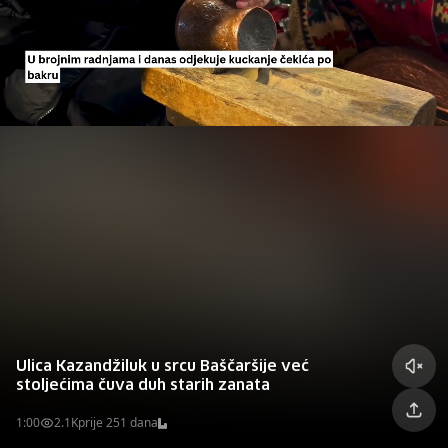
Ulica Kazandžiluk u srcu Baščaršije već
stoljećima čuva duh starih zanata
1:00
2.1K
prije 251 dana