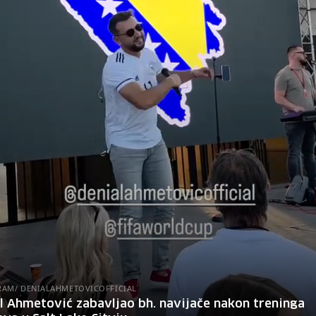
RAM/ DENIALAHMETOVICOFFICIAL
l Ahmetović zabavljao bh. navijače nakon treninga