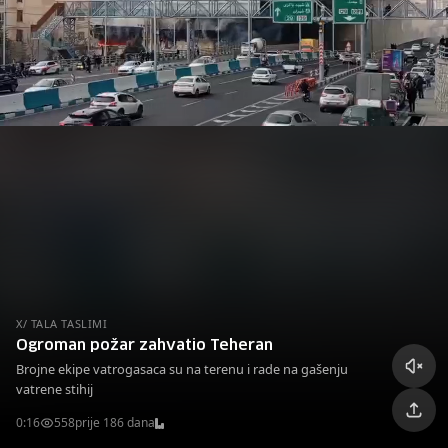
X/ TALA TASLIMI
Ogroman požar zahvatio Teheran
Brojne ekipe vatrogasaca su na terenu i rade na gašenju
vatrene stihij
0:16
558
prije 186 dana