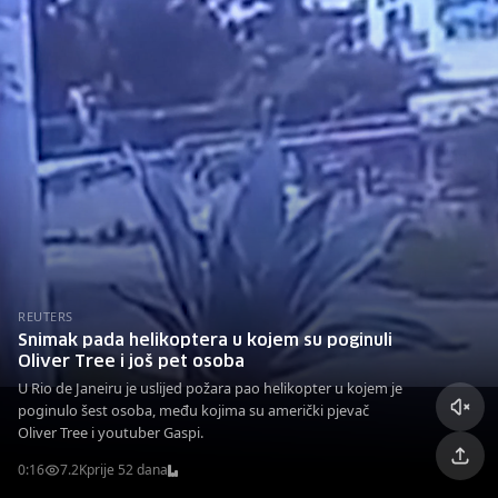
REUTERS
Snimak pada helikoptera u kojem su poginuli
Oliver Tree i još pet osoba
U Rio de Janeiru je uslijed požara pao helikopter u kojem je
poginulo šest osoba, među kojima su američki pjevač
Oliver Tree i youtuber Gaspi.
0:16
7.2K
prije 52 dana