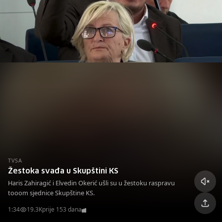
TVSA
Žestoka svađa u Skupštini KS
Haris Zahiragić i Elvedin Okerić ušli su u žestoku raspravu
tooom sjednice Skupštine KS.
1:34
19.3K
prije 153 dana