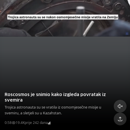
Roscosmos je snimio kako izgleda povratak iz
svemira
Trojica astronauta su se vratila iz osmomjesečne misije u
svemiru, a sletjeli su u Kazahstan.
0:58
19.4K
prije 242 dana