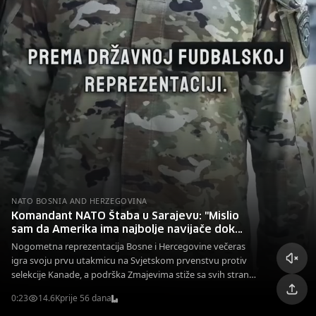
NATO BOSNIA AND HERZEGOVINA
Komandant NATO Štaba u Sarajevu: "Mislio
sam da Amerika ima najbolje navijače dok
nisam došao u BiH, idemo do finala!"
Nogometna reprezentacija Bosne i Hercegovine večeras
igra svoju prvu utakmicu na Svjetskom prvenstvu protiv
selekcije Kanade, a podrška Zmajevima stiže sa svih strana.
Posebno upečatljivu i emotivnu poruku podrške našem
0:23
14.6K
prije 56 dana
timu poslao je komandant NATO Štaba Sarajevo, brigadni