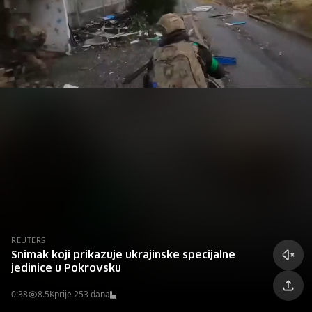
REUTERS
Snimak koji prikazuje ukrajinske specijalne
jedinice u Pokrovsku
0:38
8.5K
prije 253 dana