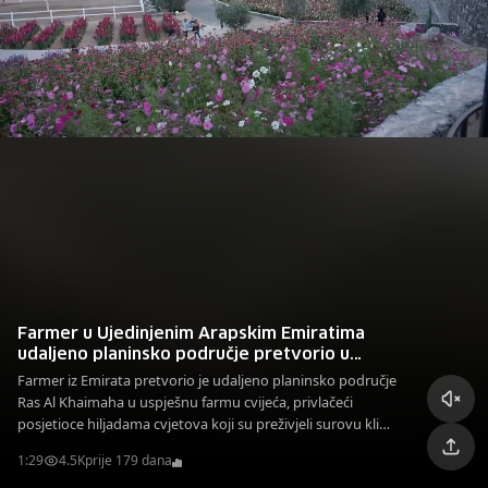
Farmer u Ujedinjenim Arapskim Emiratima
udaljeno planinsko područje pretvorio u
cvijetnu oazu
Farmer iz Emirata pretvorio je udaljeno planinsko područje
Ras Al Khaimaha u uspješnu farmu cvijeća, privlačeći
posjetioce hiljadama cvjetova koji su preživjeli surovu klimu
Ujedinjenih Arapskih Emirata.
1:29
4.5K
prije 179 dana