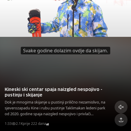
Svake godine dolazim ovdje da skijam.
Kineski ski centar spaja naizgled nespojivo -
pustinju i skijanje
Dok je mnogima skijanje u pustinji prilično nezamislivo, na
sjeverozapadu Kine i rubu pustinje Taklimakan ledeni park
od 2020. godine spaja naizgled nespojivo i privlači
posjetitelje.
1:33
2.1K
prije 222 dana