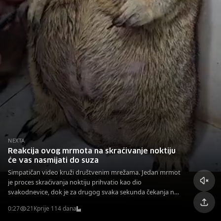
NEXTA
Reakcija ovog mrmota na skraćivanje noktiju
će vas nasmijati do suza
Simpatičan video kruži društvenim mrežama. Jedan mrmot
je proces skraćivanja noktiju prihvatio kao dio
svakodnevice, dok je za drugog svaka sekunda čekanja na
red neizdrživa drama. Njegova reakcija na svaki kontakt sa
0:27
21K
prije 114 dana
makazama je urnebesna.