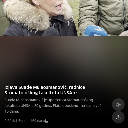
sve zbog drugih, korumpirane države,
Izjava Suade Mulaosmanović, radnice
Stomatološkog fakulteta UNSA-e
Suada Mulaosmanović je uposlenica Stomatološkog
fakulteta UNSA-e 20 godina. Plata uposlenicima kasni već
15 dana.
0:32
1.5K
prije 169 dana