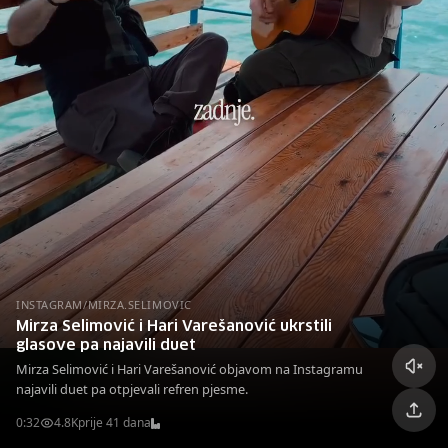
INSTAGRAM/MIRZA.SELIMOVIC
Mirza Selimović i Hari Varešanović ukrstili
glasove pa najavili duet
Mirza Selimović i Hari Varešanović objavom na Instagramu
najavili duet pa otpjevali refren pjesme.
0:32
4.8K
prije 41 dana