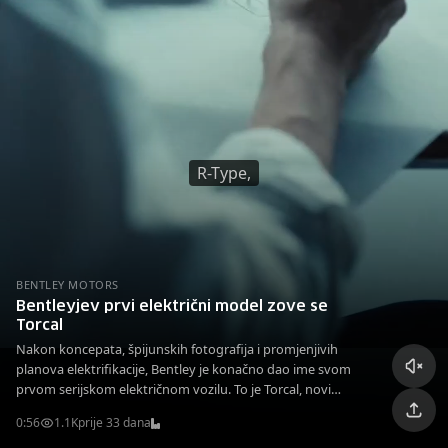
R-Type,
BENTLEY MOTORS
Bentleyjev prvi električni model zove se
Torcal
Nakon koncepata, špijunskih fotografija i promjenjivih
planova elektrifikacije, Bentley je konačno dao ime svom
prvom serijskom električnom vozilu. To je Torcal, novi
električni luksuzni SUV, koji će svoju javnu premijeru imati u
0:56
1.1K
prije 33 dana
Londonu 23. septembra i otvoriti potpuno novo poglavlje