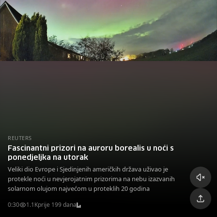
REUTERS
Fascinantni prizori na auroru borealis u noći s
ponedjeljka na utorak
Veliki dio Evrope i Sjedinjenih američkih država uživao je
protekle noći u nevjerojatnim prizorima na nebu izazvanih
solarnom olujom najvećom u proteklih 20 godina
0:30
1.1K
prije 199 dana