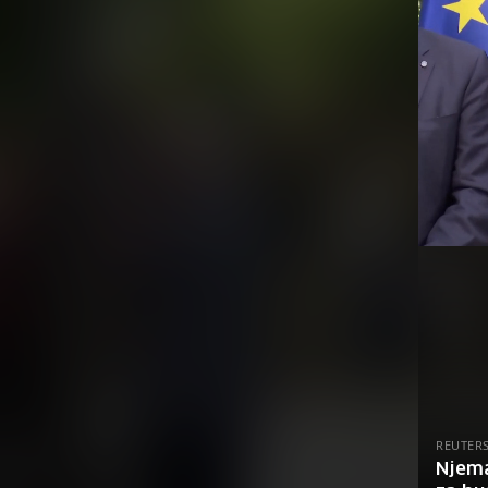
REUTER
Njema