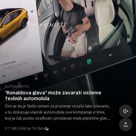
AUTO4PARTSS
"Ronaldova glava" može zavarati sisteme
Teslinih automobila
Čini se da je Teslin sistem za praćenje vozača lako prevariti,
a to dokazuje vlasnik automobila ove kompanije iz Kine,
koji je čak počeo izrađivati i prodavati male plastične glave
lutaka koje mogu "uvjeriti" kamere u Teslinim vozilima da
0:11
2.6K
prije 50 dana
vozač prati cestu.