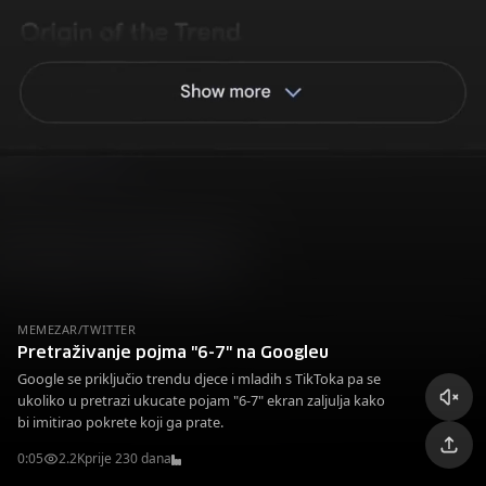
MEMEZAR/TWITTER
Pretraživanje pojma "6-7" na Googleu
Google se priključio trendu djece i mladih s TikToka pa se
ukoliko u pretrazi ukucate pojam "6-7" ekran zaljulja kako
bi imitirao pokrete koji ga prate.
0:05
2.2K
prije 230 dana