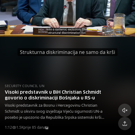
Strukturna diskriminacija ne samo da krši
SECURITY COUNCIL UN
Visoki predstavnik u BiH Christian Schmidt
govorio o diskriminaciji Bošnjaka u RS-u
Visoki predstavnik za Bosnu i Hercegovinu Christian
Schmidt u okviru svog izvještaja Vijeću sigurnosti UN-a
posebo je upozorio da Republika Srpska sistemski krši
ustavna prava Bošnjaka i Hrvata kao konstitutivnih naroda,
1:12
1.5K
prije 85 dana
navodeći strukturalnu diskriminaciju kao prepreku